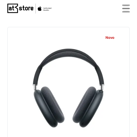
Posjetite početnu stranicu AT Store
Novo