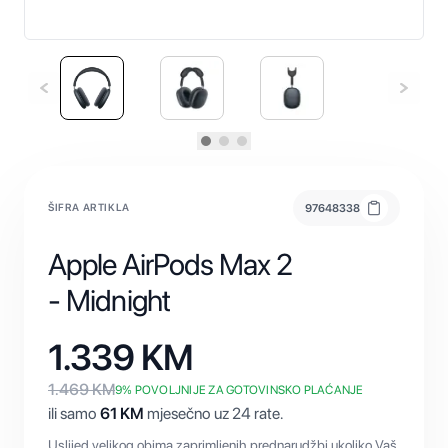
ŠIFRA ARTIKLA
97648338
Apple AirPods Max 2
- Midnight
1.339
KM
1.469
KM
9
% POVOLJNIJE ZA GOTOVINSKO PLAĆANJE
ili samo
61
KM
mjesečno uz 24 rate.
Uslijed velikog obima zaprimljenih prednarudžbi ukoliko Vaš