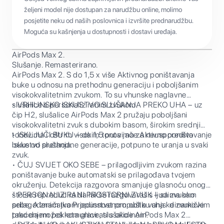
željeni model nije dostupan za narudžbu online, molimo
posjetite neku od naših poslovnica i izvršite prednarudžbu.
Moguća su kašnjenja u dostupnosti i dostavi uređaja.
AirPods Max 2.
Slušanje. Remasterirano.
AirPods Max 2. S do 1,5 x više Aktivnog poništavanja
buke u odnosu na prethodnu generaciju i poboljšanim
visokokvalitetnim zvukom. To su vhunske naglavne
slušalice s personaliziranim zvukom.
• VRHUNSKO ISKUSTVO SLUŠANJA PREKO UHA – uz
čip H2, slušalice AirPods Max 2 pružaju poboljšani
visokokvalitetni zvuk s dubokim basom, širokim srednjim
tonovima i oštrim visokim tonovima za neusporedivo
• ISKLJUČI BUKU – do 1,5 puta jače Aktivno poništavanje
iskustvo slušanja.
buke od prethodne generacije, potpuno te uranja u svaki
zvuk.
• ČUJ SVIJET OKO SEBE – prilagodljivim zvukom razina
poništavanje buke automatski se prilagođava tvojem
okruženju. Detekcija razgovora smanjuje glasnoću onoga
što se reproducira da lakše razgovaraš s ljudima oko
• PERSONALIZIRANI PROSTORNI ZVUK – sa zvukom
sebe. A značajka Propusnost propušta vanjske zvukove
prilagođenim tvom jedinstvenom obliku uha i dinamičkim
tako da možeš komunicirati s okolinom.
praćenjem pokreta glave, slušalice AirPods Max 2