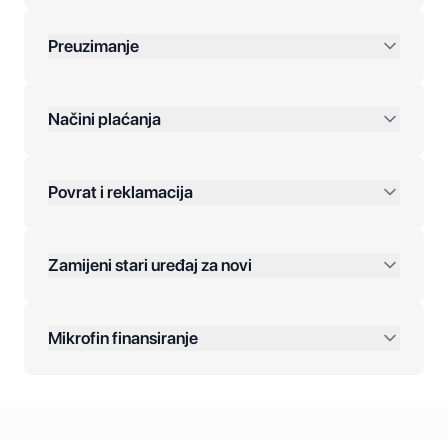
Preuzimanje
preko 400 KM
Načini plaćanja
Povrat i reklamacija
Jednokratna plaćanja:
Zamijeni stari uređaj za novi
Plaćanje na rate:
Dodatne opcije:
Mikrofin finansiranje
Online plaćanja:
Kreditiranje Mikrofina: