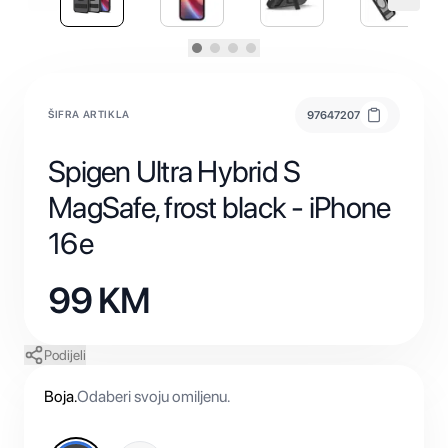
ŠIFRA ARTIKLA
97647207
Spigen Ultra Hybrid S
MagSafe, frost black - iPhone
16e
99
KM
Podijeli
Boja
.
Odaberi svoju omiljenu.