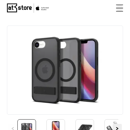
Posjetite početnu stranicu AT Store